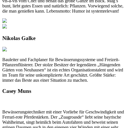
vis-à-vis vom Chef und behält das große Ganze im Blick. Mag’s
bunt, liebt gutes Essen und natürlich: Pflanzen. Vorwiegend solche,
die man genießen kann. Lebensmotto: Humor ist systemrelevant!
Nikolas Galke
Bauleiter und Fachplaner für Bewässerungssysteme und Freizeit-
Pflanzenflüsterer. Der stolze Besitzer der legendären „Hängenden
Gärten von Neuhausen“ ist ein echtes Organisationstalent und wird
im Team für seine unkomplizierte Art geschätzt. Größte Stärke:
immer das Beste aus einer Situation zu machen.
Casey Muns
Bewässerungstechniker mit einer Vorliebe für Geschwindigkeit und
Ferrari-rote Pferdestärken. Der „Zuagroasde“ liebt seine bayrische
Wahlheimat, singt heimlich beim Autofahren und beweist seinen
grünen Daumen auch in den eigenen vier Wänden mit einer sehr