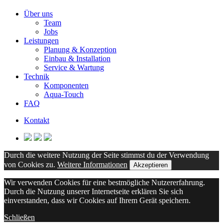
Über uns
Team
Jobs
Leistungen
Planung & Konzeption
Einbau & Installation
Service & Wartung
Technik
Komponenten
Aqua-Touch
FAQ
Kontakt
Durch die weitere Nutzung der Seite stimmst du der Verwendung
von Cookies zu.
Weitere Informationen
Akzeptieren
Wir verwenden Cookies für eine bestmögliche Nutzererfahrung.
Durch die Nutzung unserer Internetseite erklären Sie sich
einverstanden, dass wir Cookies auf Ihrem Gerät speichern.
Schließen